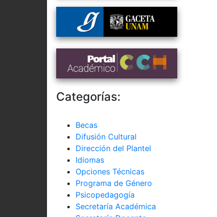
Categorías:
Becas
Difusión Cultural
Dirección del Plantel
Idiomas
Opciones Técnicas
Programa de Género
Psicopedagogía
Secretaría Académica