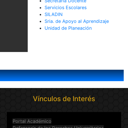
Secretaría Docente
Servicios Escolares
SILADIN
Sria. de Apoyo al Aprendizaje
Unidad de Planeación
Vínculos de Interés
Portal Académico