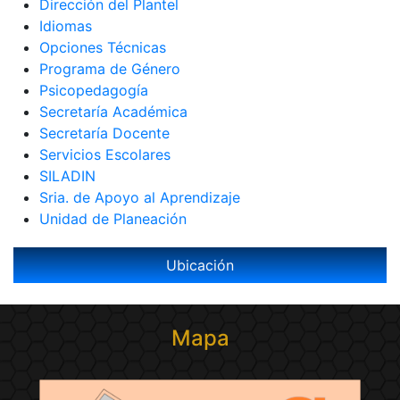
Dirección del Plantel
Idiomas
Opciones Técnicas
Programa de Género
Psicopedagogía
Secretaría Académica
Secretaría Docente
Servicios Escolares
SILADIN
Sria. de Apoyo al Aprendizaje
Unidad de Planeación
Ubicación
Mapa